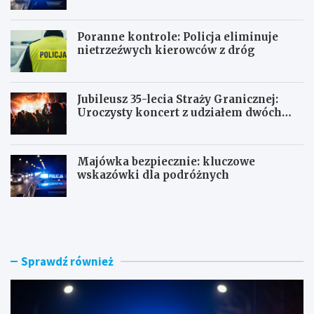
Poranne kontrole: Policja eliminuje
nietrzeźwych kierowców z dróg
Jubileusz 35-lecia Straży Granicznej:
Uroczysty koncert z udziałem dwóch
orkiestr
Majówka bezpiecznie: kluczowe
wskazówki dla podróżnych
U
P
c
o
i
r
e
a
c
n
Sprawdź również
z
n
k
e
a
k
s
o