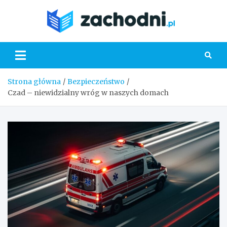
Skip
to
Zacho
content
Strona główna
Bezpieczeństwo
Czad – niewidzialny wróg w naszych domach