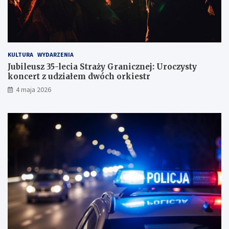
g
KULTURA
WYDARZENIA
Jubileusz 35-lecia Straży Granicznej: Uroczysty
koncert z udziałem dwóch orkiestr
4 maja 2026