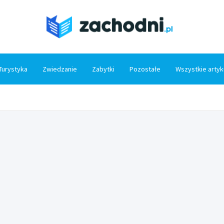
Zacho
Turystyka
Zwiedzanie
Zabytki
Pozostałe
Wszystkie artyk