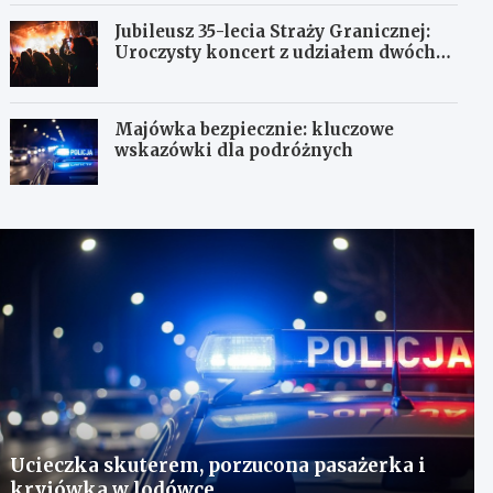
Jubileusz 35-lecia Straży Granicznej:
Uroczysty koncert z udziałem dwóch
orkiestr
Majówka bezpiecznie: kluczowe
wskazówki dla podróżnych
Ucieczka skuterem, porzucona pasażerka i
kryjówka w lodówce