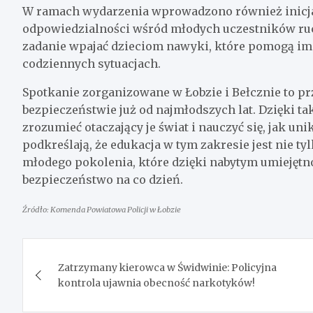
W ramach wydarzenia wprowadzono również inicjat
odpowiedzialności wśród młodych uczestników ruch
zadanie wpajać dzieciom nawyki, które pomogą im 
codziennych sytuacjach.
Spotkanie zorganizowane w Łobzie i Bełcznie to pr
bezpieczeństwie już od najmłodszych lat. Dzięki ta
zrozumieć otaczający je świat i nauczyć się, jak u
podkreślają, że edukacja w tym zakresie jest nie ty
młodego pokolenia, które dzięki nabytym umiejętn
bezpieczeństwo na co dzień.
Źródło: Komenda Powiatowa Policji w Łobzie
Nawigacja
Zatrzymany kierowca w Świdwinie: Policyjna
wpisu
kontrola ujawnia obecność narkotyków!