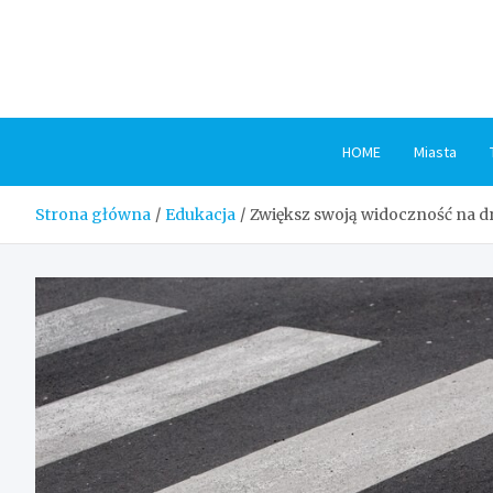
Skip
to
content
HOME
Miasta
Strona główna
Edukacja
Zwiększ swoją widoczność na dr