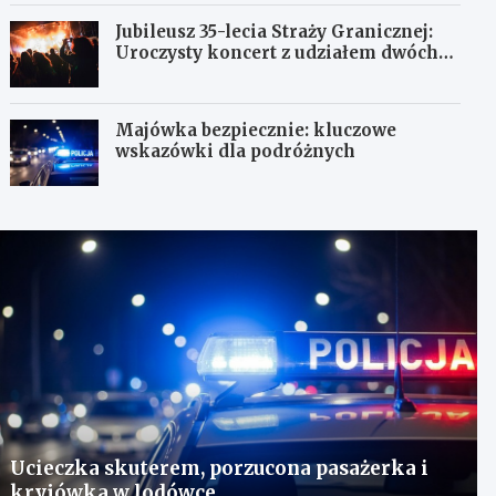
Jubileusz 35-lecia Straży Granicznej:
Uroczysty koncert z udziałem dwóch
orkiestr
Majówka bezpiecznie: kluczowe
wskazówki dla podróżnych
Ucieczka skuterem, porzucona pasażerka i
kryjówka w lodówce