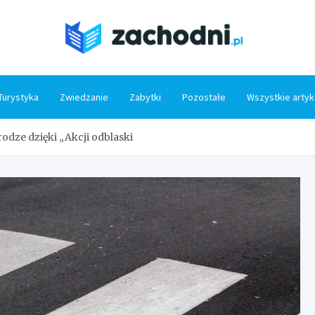
Zacho
Turystyka
Zwiedzanie
Zabytki
Pozostałe
Wszystkie artyk
odze dzięki „Akcji odblaski