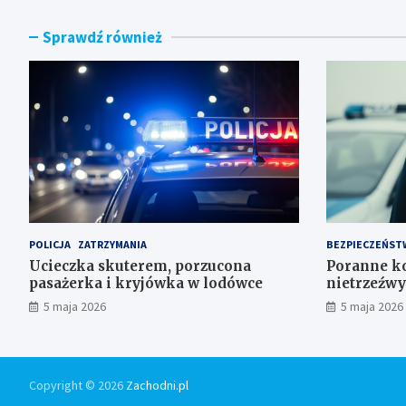
Sprawdź również
POLICJA
ZATRZYMANIA
BEZPIECZEŃST
Ucieczka skuterem, porzucona
Poranne ko
pasażerka i kryjówka w lodówce
nietrzeźwy
5 maja 2026
5 maja 2026
Copyright © 2026
Zachodni.pl