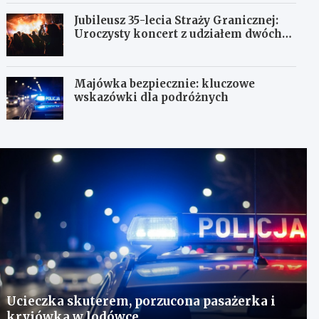
Jubileusz 35-lecia Straży Granicznej:
Uroczysty koncert z udziałem dwóch
orkiestr
Majówka bezpiecznie: kluczowe
wskazówki dla podróżnych
Ucieczka skuterem, porzucona pasażerka i
kryjówka w lodówce