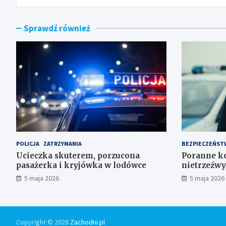
Sprawdź również
POLICJA
ZATRZYMANIA
BEZPIECZEŃST
Ucieczka skuterem, porzucona
Poranne ko
pasażerka i kryjówka w lodówce
nietrzeźwy
5 maja 2026
5 maja 2026
Copyright © 2026
Zachodni.pl