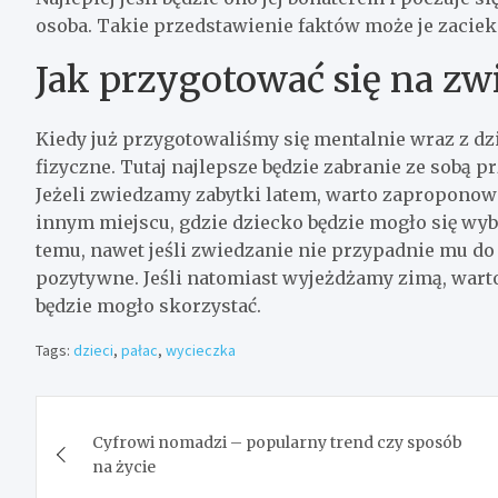
osoba. Takie przedstawienie faktów może je zaciek
Jak przygotować się na zw
Kiedy już przygotowaliśmy się mentalnie wraz z d
fizyczne. Tutaj najlepsze będzie zabranie ze sobą 
Jeżeli zwiedzamy zabytki latem, warto zaproponowa
innym miejscu, gdzie dziecko będzie mogło się wybi
temu, nawet jeśli zwiedzanie nie przypadnie mu do
pozytywne. Jeśli natomiast wyjeżdżamy zimą, warto 
będzie mogło skorzystać.
Tags:
dzieci
,
pałac
,
wycieczka
Nawigacja
Cyfrowi nomadzi – popularny trend czy sposób
wpisu
na życie