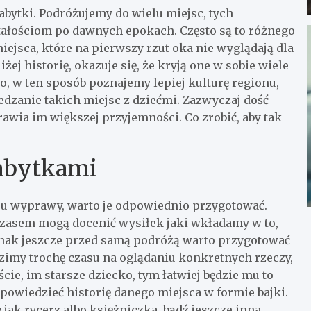
abytki. Podróżujemy do wielu miejsc, tych
ostałościom po dawnych epokach. Często są to różnego
iejsca, które na pierwszy rzut oka nie wyglądają dla
żej historię, okazuje się, że kryją one w sobie wiele
o, w ten sposób poznajemy lepiej kulturę regionu,
edzanie takich miejsc z dziećmi. Zazwyczaj dość
awia im większej przyjemności. Co zrobić, aby tak
zabytkami
zaju wyprawy, warto je odpowiednio przygotować.
z czasem mogą docenić wysiłek jaki wkładamy w to,
dnak jeszcze przed samą podróżą warto przygotować
ędzimy trochę czasu na oglądaniu konkretnych rzeczy,
cie, im starsze dziecko, tym łatwiej będzie mu to
powiedzieć historię danego miejsca w formie bajki.
ę jak rycerz albo księżniczka, bądź jeszcze inna