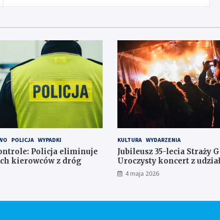
WO
POLICJA
WYPADKI
KULTURA
WYDARZENIA
ntrole: Policja eliminuje
Jubileusz 35-lecia Straży 
ch kierowców z dróg
Uroczysty koncert z udzi
orkiestr
4 maja 2026