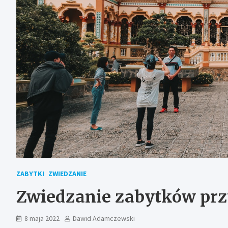
ZABYTKI
ZWIEDZANIE
Zwiedzanie zabytków przy
8 maja 2022
Dawid Adamczewski