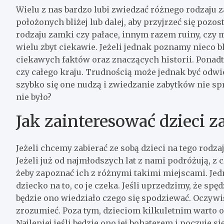
Wielu z nas bardzo lubi zwiedzać różnego rodzaju z
położonych bliżej lub dalej, aby przyjrzeć się poz
rodzaju zamki czy pałace, innym razem ruiny, czy m
wielu zbyt ciekawie. Jeżeli jednak poznamy nieco bli
ciekawych faktów oraz znaczących historii. Ponadt
czy całego kraju. Trudnością może jednak być odwi
szybko się one nudzą i zwiedzanie zabytków nie spr
nie było?
Jak zainteresować dzieci 
Jeżeli chcemy zabierać ze sobą dzieci na tego rod
Jeżeli już od najmłodszych lat z nami podróżują, 
żeby zapoznać ich z różnymi takimi miejscami. Je
dziecko na to, co je czeka. Jeśli uprzedzimy, że sp
będzie ono wiedziało czego się spodziewać. Oczywiś
zrozumieć. Poza tym, dzieciom kilkuletnim warto o
Najlepiej jeśli będzie ono jej bohaterem i poczuje si