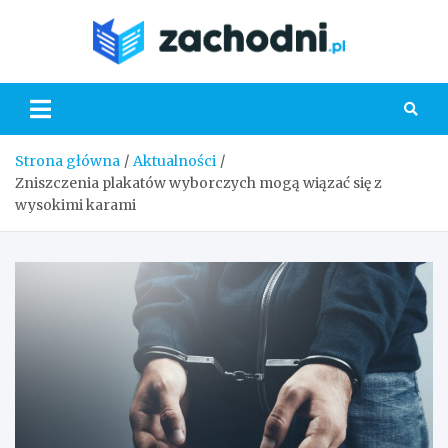
Skip
to
Zacho
content
Strona główna
Aktualności
Zniszczenia plakatów wyborczych mogą wiązać się z
wysokimi karami