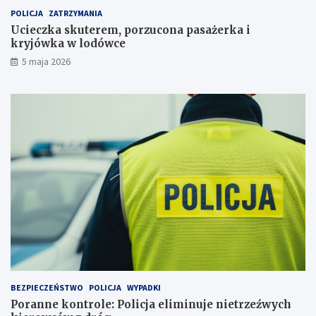
z
c
POLICJA
ZATRZYMANIA
u
j
c
a
Ucieczka skuterem, porzucona pasażerka i
o
e
kryjówka w lodówce
n
l
5 maja 2026
a
i
p
m
a
i
s
n
a
u
ż
j
e
e
r
n
k
i
a
e
i
t
k
r
r
z
y
e
j
ź
ó
w
w
y
BEZPIECZEŃSTWO
POLICJA
WYPADKI
k
c
Poranne kontrole: Policja eliminuje nietrzeźwych
a
h