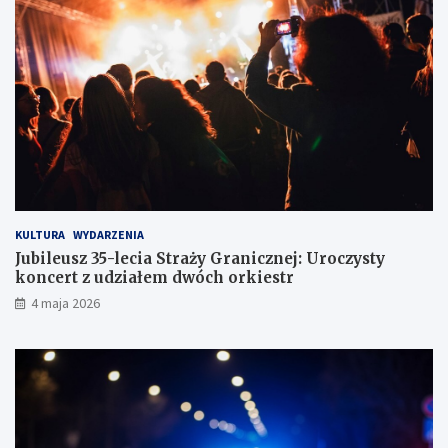
c
c
e
ó
w
z
d
r
ó
g
KULTURA
WYDARZENIA
Jubileusz 35-lecia Straży Granicznej: Uroczysty
koncert z udziałem dwóch orkiestr
4 maja 2026