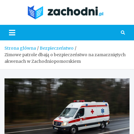
Skip
to
Zacho
content
Strona główna
Bezpieczeństwo
Zimowe patrole dbają o bezpieczeństwo na zamarzniętych
akwenach w Zachodniopomorskiem