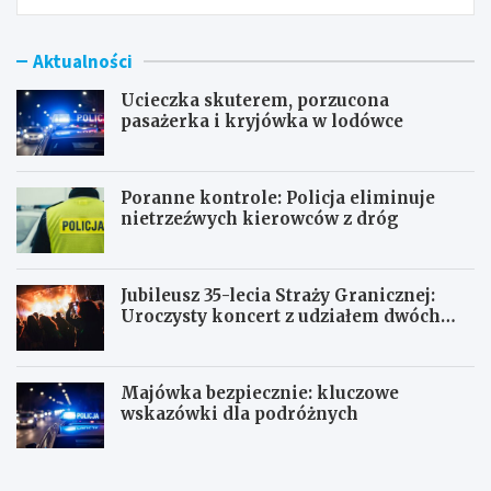
Aktualności
Ucieczka skuterem, porzucona
pasażerka i kryjówka w lodówce
Poranne kontrole: Policja eliminuje
nietrzeźwych kierowców z dróg
Jubileusz 35-lecia Straży Granicznej:
Uroczysty koncert z udziałem dwóch
orkiestr
Majówka bezpiecznie: kluczowe
wskazówki dla podróżnych
U
P
c
o
i
r