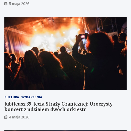
5 maja 2026
l
i
o
e
d
r
ó
o
w
w
c
c
e
ó
w
z
d
r
ó
g
KULTURA
WYDARZENIA
Jubileusz 35-lecia Straży Granicznej: Uroczysty
koncert z udziałem dwóch orkiestr
4 maja 2026