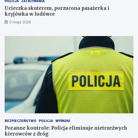
POLICJA
ZATRZYMANIA
u
j
c
a
Ucieczka skuterem, porzucona pasażerka i
o
e
kryjówka w lodówce
n
l
5 maja 2026
a
i
p
m
a
i
s
n
a
u
ż
j
e
e
r
n
k
i
a
e
i
t
k
r
r
z
y
e
j
ź
ó
w
w
y
BEZPIECZEŃSTWO
POLICJA
WYPADKI
k
c
Poranne kontrole: Policja eliminuje nietrzeźwych
a
h
kierowców z dróg
w
k