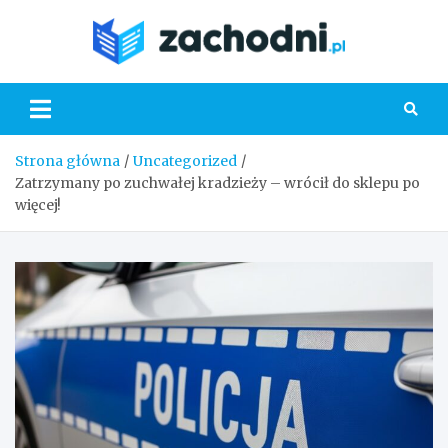
Skip
to
Zacho
content
Strona główna
Uncategorized
Zatrzymany po zuchwałej kradzieży – wrócił do sklepu po
więcej!