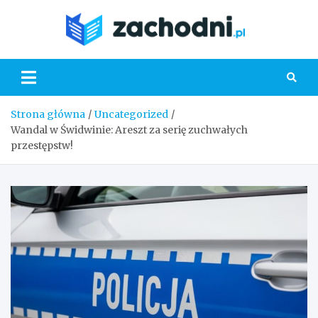
Skip
to
Zacho
content
Strona główna
Uncategorized
Wandal w Świdwinie: Areszt za serię zuchwałych
przestępstw!