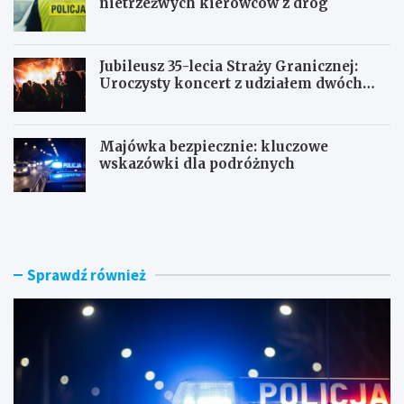
nietrzeźwych kierowców z dróg
Jubileusz 35-lecia Straży Granicznej:
Uroczysty koncert z udziałem dwóch
orkiestr
Majówka bezpiecznie: kluczowe
wskazówki dla podróżnych
U
P
c
o
i
r
e
a
c
n
Sprawdź również
z
n
k
e
a
k
s
o
k
n
u
t
t
r
e
o