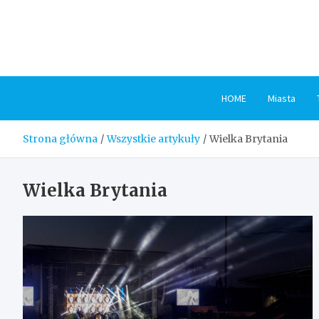
Skip
to
content
HOME
Miasta
Strona główna
Wszystkie artykuły
Wielka Brytania
Wielka Brytania