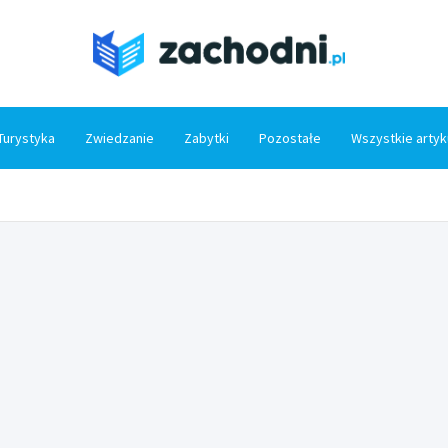
Zacho
Turystyka
Zwiedzanie
Zabytki
Pozostałe
Wszystkie artyk