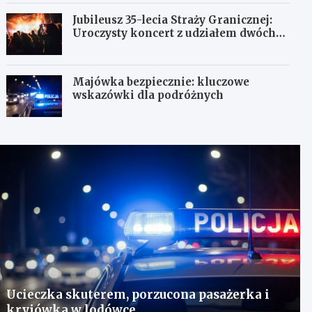
Jubileusz 35-lecia Straży Granicznej:
Uroczysty koncert z udziałem dwóch
orkiestr
Majówka bezpiecznie: kluczowe
wskazówki dla podróżnych
Ucieczka skuterem, porzucona pasażerka i
kryjówka w lodówce