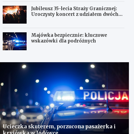
Jubileusz 35-lecia Straży Granicznej:
Uroczysty koncert z udziałem dwóch
orkiestr
Majówka bezpiecznie: kluczowe
wskazówki dla podróżnych
Ucieczka skuterem, porzucona pasażerka i
kryjówka w lodówce