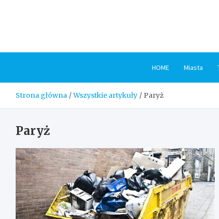
Skip
to
content
HOME
Miasta
Strona główna
Wszystkie artykuły
Paryż
Paryż