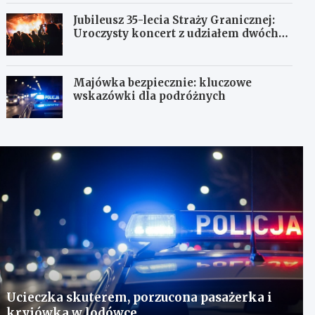
Jubileusz 35-lecia Straży Granicznej:
Uroczysty koncert z udziałem dwóch
orkiestr
Majówka bezpiecznie: kluczowe
wskazówki dla podróżnych
Ucieczka skuterem, porzucona pasażerka i
kryjówka w lodówce