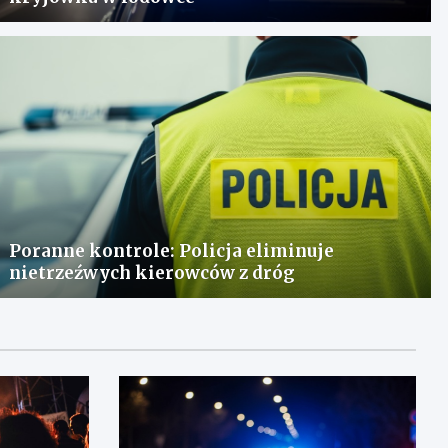
Poranne kontrole: Policja eliminuje
nietrzeźwych kierowców z dróg