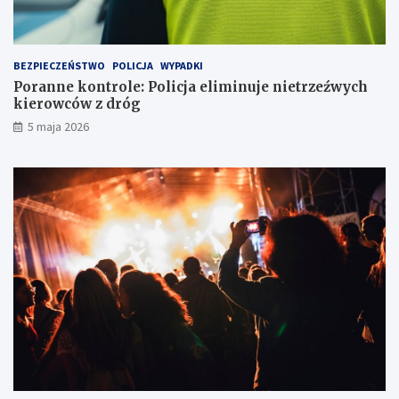
y
e
j
ź
ó
w
w
y
BEZPIECZEŃSTWO
POLICJA
WYPADKI
k
c
Poranne kontrole: Policja eliminuje nietrzeźwych
a
h
kierowców z dróg
w
k
5 maja 2026
l
i
o
e
d
r
ó
o
w
w
c
c
e
ó
w
z
d
r
ó
g