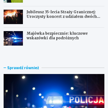
Jubileusz 35-lecia Straży Granicznej:
Uroczysty koncert z udziałem dwóch
orkiestr
Majówka bezpiecznie: kluczowe
wskazówki dla podróżnych
U
P
c
o
i
r
e
a
c
n
Sprawdź również
z
n
k
e
a
k
s
o
k
n
u
t
t
r
e
o
r
l