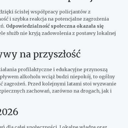
zięki ścisłej współpracy policjantów z
ć i szybka reakcja na potencjalne zagrożenia
eń.
Odpowiedzialność społeczna okazała się
ele służb nie kryją zadowolenia z postawy lokalnej
ywy na przyszłość
ziałania profilaktyczne i edukacyjne przynoszą
pływem alkoholu wciąż budzi niepokój, to ogólny
 zagrożeń. Przed kolejnymi latami stoi wyzwanie
piecznych zachowań, zarówno na drogach, jak i
2026
ń dla całej społeczności. Lokalne władze oraz