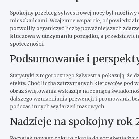
Spokojny przebieg sylwestrowej nocy był możliwy d
mieszkańcami. Wzajemne wsparcie, odpowiedzialnoś
pozwoliły ograniczyć liczbę poważniejszych zdarz
kluczowa w utrzymaniu porządku
, a przedstawici
społeczności.
Podsumowanie i perspekt
Statystyki z tegorocznego Sylwestra pokazują, że d
efekty. Choć liczba zatrzymanych kierowców pod w
obraz świętowania wskazuje na rosnącą świadomość
dalszego wzmacniania prewencji i promowania bez
podczas innych wydarzeń masowych.
Nadzieje na spokojny rok 
Początek nowego roku to okazja do wyrażenia życze