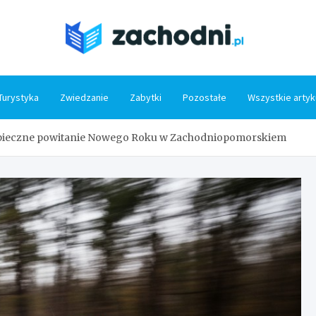
Zacho
Turystyka
Zwiedzanie
Zabytki
Pozostałe
Wszystkie artyk
pieczne powitanie Nowego Roku w Zachodniopomorskiem