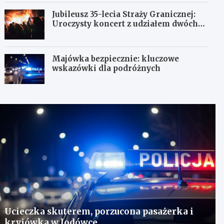
Jubileusz 35-lecia Straży Granicznej:
Uroczysty koncert z udziałem dwóch
orkiestr
Majówka bezpiecznie: kluczowe
wskazówki dla podróżnych
Ucieczka skuterem, porzucona pasażerka i
kryjówka w lodówce