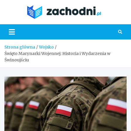
Skip
to
Zacho
content
Strona główna
Wojsko
Święto Marynarki Wojennej: Historia i Wydarzenia w
Świnoujściu