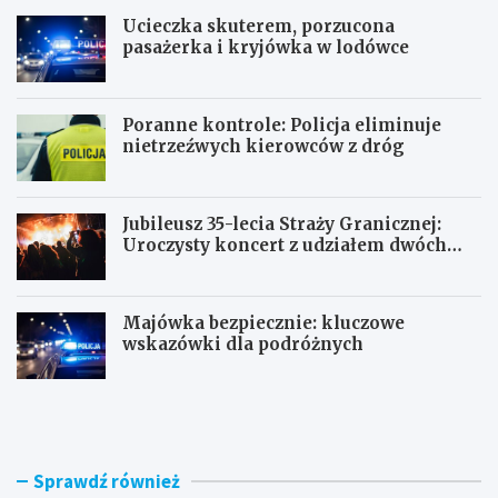
Ucieczka skuterem, porzucona
pasażerka i kryjówka w lodówce
Poranne kontrole: Policja eliminuje
nietrzeźwych kierowców z dróg
Jubileusz 35-lecia Straży Granicznej:
Uroczysty koncert z udziałem dwóch
orkiestr
Majówka bezpiecznie: kluczowe
wskazówki dla podróżnych
U
P
c
o
i
r
e
a
c
n
Sprawdź również
z
n