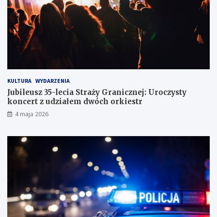
z
d
r
ó
g
KULTURA
WYDARZENIA
Jubileusz 35-lecia Straży Granicznej: Uroczysty
koncert z udziałem dwóch orkiestr
4 maja 2026