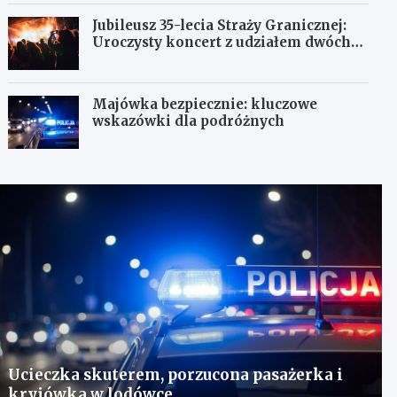
Jubileusz 35-lecia Straży Granicznej:
Uroczysty koncert z udziałem dwóch
orkiestr
Majówka bezpiecznie: kluczowe
wskazówki dla podróżnych
Ucieczka skuterem, porzucona pasażerka i
kryjówka w lodówce