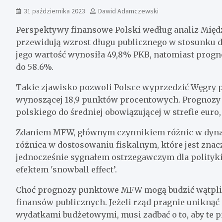
31 października 2023
Dawid Adamczewski
Perspektywy finansowe Polski według analiz Mi
przewidują wzrost długu publicznego w stosunku d
jego wartość wynosiła 49,8% PKB, natomiast progn
do 58.6%.
Takie zjawisko pozwoli Polsce wyprzedzić Węgry 
wynoszącej 18,9 punktów procentowych. Prognozy 
polskiego do średniej obowiązującej w strefie euro
Zdaniem MFW, głównym czynnikiem różnic w dynam
różnica w dostosowaniu fiskalnym, które jest zna
jednocześnie sygnałem ostrzegawczym dla polityki 
efektem 'snowball effect’.
Choć prognozy punktowe MFW mogą budzić wątpliw
finansów publicznych. Jeżeli rząd pragnie unikną
wydatkami budżetowymi, musi zadbać o to, aby te p