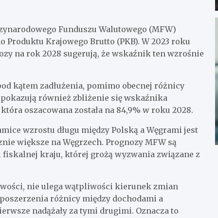
ędzynarodowego Funduszu Walutowego (MFW)
o Produktu Krajowego Brutto (PKB). W 2023 roku
ozy na rok 2028 sugerują, że wskaźnik ten wzrośnie
pod kątem zadłużenia, pomimo obecnej różnicy
pokazują również zbliżenie się wskaźnika
, która oszacowana została na 84,9% w roku 2028.
ice wzrostu długu między Polską a Węgrami jest
cznie większe na Węgrzech. Prognozy MFW są
fiskalnej kraju, której grożą wyzwania związane z
ości, nie ulega wątpliwości kierunek zmian
ć poszerzenia różnicy między dochodami a
ierwsze nadążały za tymi drugimi. Oznacza to