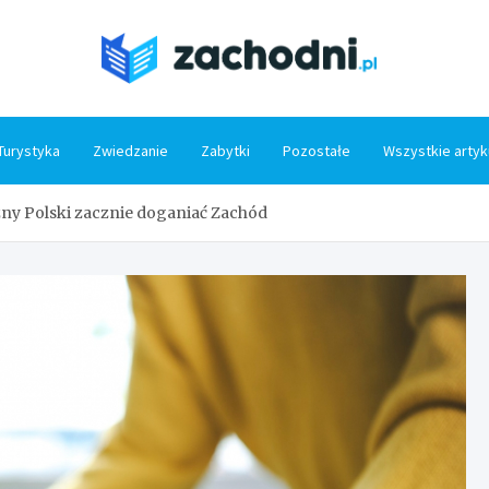
Zacho
Turystyka
Zwiedzanie
Zabytki
Pozostałe
Wszystkie artyk
ny Polski zacznie doganiać Zachód