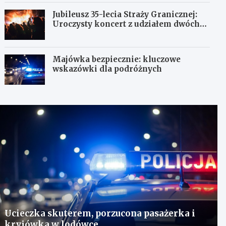
Jubileusz 35-lecia Straży Granicznej:
Uroczysty koncert z udziałem dwóch
orkiestr
Majówka bezpiecznie: kluczowe
wskazówki dla podróżnych
Ucieczka skuterem, porzucona pasażerka i
kryjówka w lodówce