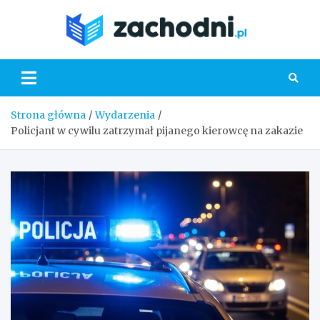
Skip
to
Zacho
content
Strona główna
Wydarzenia
Policjant w cywilu zatrzymał pijanego kierowcę na zakazie