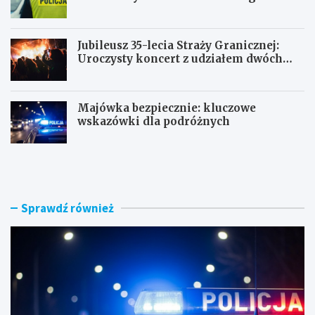
Jubileusz 35-lecia Straży Granicznej:
Uroczysty koncert z udziałem dwóch
orkiestr
Majówka bezpiecznie: kluczowe
wskazówki dla podróżnych
U
P
c
o
i
r
e
a
c
n
Sprawdź również
z
n
k
e
a
k
s
o
k
n
u
t
t
r
e
o