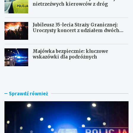
nietrzeźwych kierowców z dróg
Jubileusz 35-lecia Straży Granicznej:
Uroczysty koncert z udziałem dwóch
orkiestr
Majówka bezpiecznie: kluczowe
wskazówki dla podróżnych
U
P
c
o
i
r
e
a
c
n
Sprawdź również
z
n
k
e
a
k
s
o
k
n
u
t
t
r