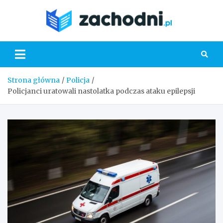
Skip
to
Zacho
content
Strona główna
Policja
Policjanci uratowali nastolatka podczas ataku epilepsji