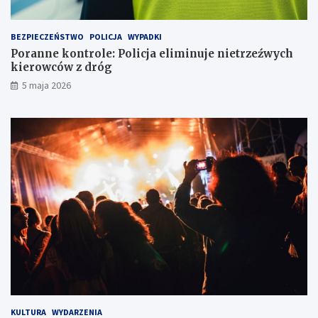
j
ź
ó
w
w
y
BEZPIECZEŃSTWO
POLICJA
WYPADKI
k
c
Poranne kontrole: Policja eliminuje nietrzeźwych
a
h
kierowców z dróg
w
k
5 maja 2026
l
i
o
e
d
r
ó
o
w
w
c
c
e
ó
w
z
d
r
ó
g
KULTURA
WYDARZENIA