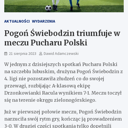
AKTUALNOŚCI
WYDARZENIA
Pogoń Świebodzin triumfuje w
meczu Pucharu Polski
21 sierpnia 2023
Dawid Adamczewski
W jednym z dzisiejszych spotkań Pucharu Polski
na szczeblu lubuskim, drużyna Pogoń Świebodzin z
4. ligi nie pozostawiła złudzeń co do swojej
przewagi, rozbijając A-klasową ekipę
Drzonkowianki Racula wynikiem 7-1. Meczu toczył
się na terenie okręgu zielonogórskiego.
Już w pierwszej połowie meczu, Pogoń Świebodzin
narzuciła swój rytm gry, kończąc ją prowadzeniem
3-0. W drugiej części spotkania tylko dopełnili