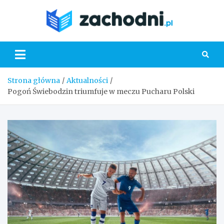
Skip
to
Zacho
content
Strona główna
Aktualności
Pogoń Świebodzin triumfuje w meczu Pucharu Polski