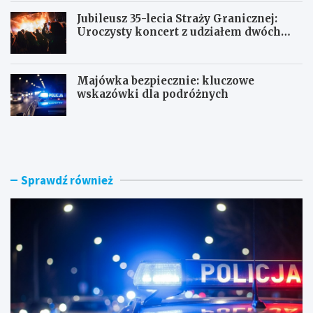
Jubileusz 35-lecia Straży Granicznej:
Uroczysty koncert z udziałem dwóch
orkiestr
Majówka bezpiecznie: kluczowe
wskazówki dla podróżnych
U
P
c
o
i
r
e
a
c
n
Sprawdź również
z
n
k
e
a
k
s
o
k
n
u
t
t
r
e
o
r
l
e
e