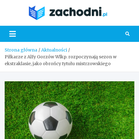
Skip
to
Zacho
content
Strona główna
Aktualności
Piłkarze z Alfy Gorzów Wlkp. rozpoczynają sezon w
ekstraklasie, jako obrońcy tytułu mistrzowskiego