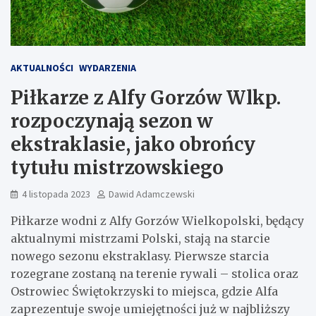
AKTUALNOŚCI
WYDARZENIA
Piłkarze z Alfy Gorzów Wlkp.
rozpoczynają sezon w
ekstraklasie, jako obrońcy
tytułu mistrzowskiego
4 listopada 2023
Dawid Adamczewski
Piłkarze wodni z Alfy Gorzów Wielkopolski, będący
aktualnymi mistrzami Polski, stają na starcie
nowego sezonu ekstraklasy. Pierwsze starcia
rozegrane zostaną na terenie rywali – stolica oraz
Ostrowiec Świętokrzyski to miejsca, gdzie Alfa
zaprezentuje swoje umiejętności już w najbliższy