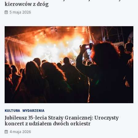
a
h
kierowców z dróg
w
k
5 maja 2026
l
i
o
e
d
r
ó
o
w
w
c
c
e
ó
w
z
d
r
ó
g
KULTURA
WYDARZENIA
Jubileusz 35-lecia Straży Granicznej: Uroczysty
koncert z udziałem dwóch orkiestr
4 maja 2026