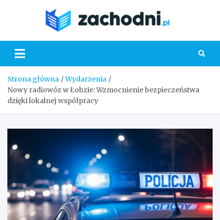
Skip
to
Zacho
content
Strona główna
Wydarzenia
Nowy radiowóz w Łobzie: Wzmocnienie bezpieczeństwa
dzięki lokalnej współpracy