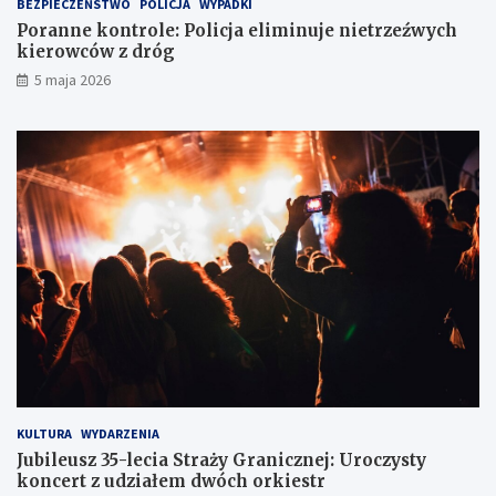
BEZPIECZEŃSTWO
POLICJA
WYPADKI
k
c
Poranne kontrole: Policja eliminuje nietrzeźwych
a
h
kierowców z dróg
w
k
5 maja 2026
l
i
o
e
d
r
ó
o
w
w
c
c
e
ó
w
z
d
r
ó
g
KULTURA
WYDARZENIA
Jubileusz 35-lecia Straży Granicznej: Uroczysty
koncert z udziałem dwóch orkiestr