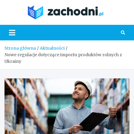
Skip
to
Zacho
content
Strona główna
Aktualności
Nowe regulacje dotyczące importu produktów rolnych z
Ukrainy