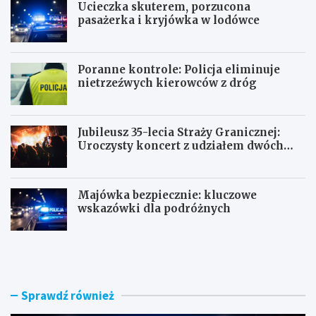
Ucieczka skuterem, porzucona
pasażerka i kryjówka w lodówce
Poranne kontrole: Policja eliminuje
nietrzeźwych kierowców z dróg
Jubileusz 35-lecia Straży Granicznej:
Uroczysty koncert z udziałem dwóch
orkiestr
Majówka bezpiecznie: kluczowe
wskazówki dla podróżnych
U
P
c
o
i
r
e
a
c
n
Sprawdź również
z
n
k
e