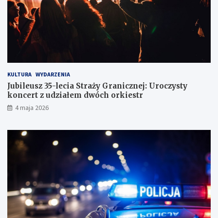
d
r
ó
g
KULTURA
WYDARZENIA
Jubileusz 35-lecia Straży Granicznej: Uroczysty
koncert z udziałem dwóch orkiestr
4 maja 2026