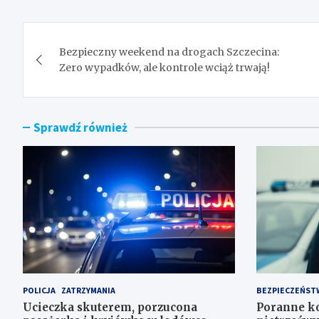
Nawigacja
Bezpieczny weekend na drogach Szczecina:
wpisu
Zero wypadków, ale kontrole wciąż trwają!
Sprawdź również
POLICJA
ZATRZYMANIA
BEZPIECZEŃST
Ucieczka skuterem, porzucona
Poranne ko