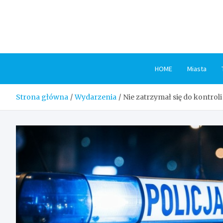
Skip
to
content
HOME
Miasta
Strona główna
Wydarzenia
Nie zatrzymał się do kontro