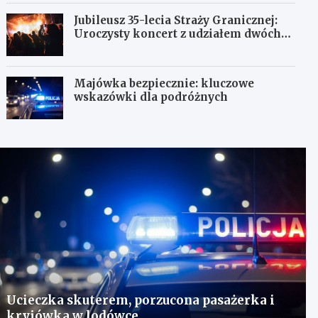
Jubileusz 35-lecia Straży Granicznej:
Uroczysty koncert z udziałem dwóch
orkiestr
Majówka bezpiecznie: kluczowe
wskazówki dla podróżnych
Ucieczka skuterem, porzucona pasażerka i
kryjówka w lodówce