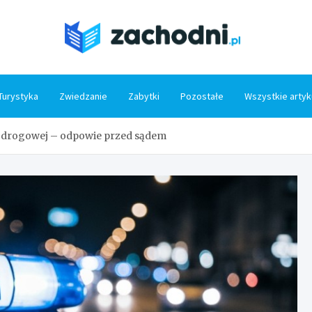
Zacho
Turystyka
Zwiedzanie
Zabytki
Pozostałe
Wszystkie artyk
li drogowej – odpowie przed sądem