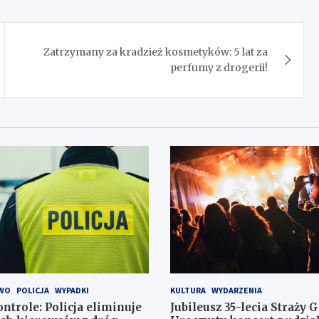
Zatrzymany za kradzież kosmetyków: 5 lat za
perfumy z drogerii!
WO
POLICJA
WYPADKI
KULTURA
WYDARZENIA
ntrole: Policja eliminuje
Jubileusz 35-lecia Straży 