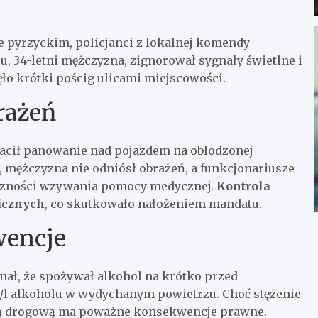
 pyrzyckim, policjanci z lokalnej komendy
, 34-letni mężczyzna, zignorował sygnały świetlne i
ło krótki pościg ulicami miejscowości.
rażeń
tracił panowanie nad pojazdem na oblodzonej
mężczyzna nie odniósł obrażeń, a funkcjonariusze
eczności wzywania pomocy medycznej.
Kontrola
icznych
, co skutkowało nałożeniem mandatu.
wencje
ał, że spożywał alkohol na krótko przed
l alkoholu w wydychanym powietrzu. Choć stężenie
rolą drogową ma poważne konsekwencje prawne.