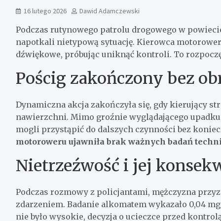
16 lutego 2026
Dawid Adamczewski
Podczas rutynowego patrolu drogowego w powiecie
napotkali nietypową sytuację. Kierowca motoroweru
dźwiękowe, próbując uniknąć kontroli. To rozpoczę
Pościg zakończony bez ob
Dynamiczna akcja zakończyła się, gdy kierujący s
nawierzchni. Mimo groźnie wyglądającego upadku, 
mogli przystąpić do dalszych czynności bez koni
motoroweru ujawniła brak ważnych badań techn
Nietrzeźwość i jej konsek
Podczas rozmowy z policjantami, mężczyzna przyzn
zdarzeniem. Badanie alkomatem wykazało 0,04 mg/
nie było wysokie, decyzja o ucieczce przed kont