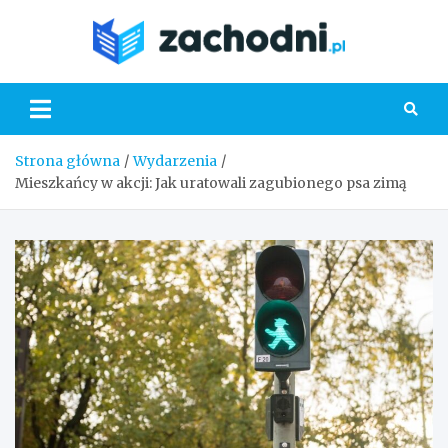
Skip
to
Zacho
content
Strona główna
Wydarzenia
Mieszkańcy w akcji: Jak uratowali zagubionego psa zimą