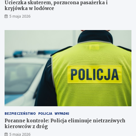
c
a
Ucieczka skuterem, porzucona pasażerka i
o
e
kryjówka w lodówce
n
l
5 maja 2026
a
i
p
m
a
i
s
n
a
u
ż
j
e
e
r
n
k
i
a
e
i
t
k
r
r
z
y
e
j
ź
ó
w
w
y
BEZPIECZEŃSTWO
POLICJA
WYPADKI
k
c
Poranne kontrole: Policja eliminuje nietrzeźwych
a
h
kierowców z dróg
w
k
5 maja 2026
l
i