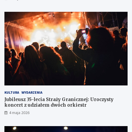
o
e
d
r
ó
o
w
w
c
c
e
ó
w
z
d
r
ó
g
KULTURA
WYDARZENIA
Jubileusz 35-lecia Straży Granicznej: Uroczysty
koncert z udziałem dwóch orkiestr
4 maja 2026