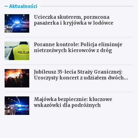
Aktualności
Ucieczka skuterem, porzucona
pasażerka i kryjówka w lodówce
Poranne kontrole: Policja eliminuje
nietrzeźwych kierowców z dróg
Jubileusz 35-lecia Straży Granicznej:
Uroczysty koncert z udziałem dwóch
orkiestr
Majówka bezpiecznie: kluczowe
wskazówki dla podróżnych
U
P
c
o
i
r
e
a
c
n