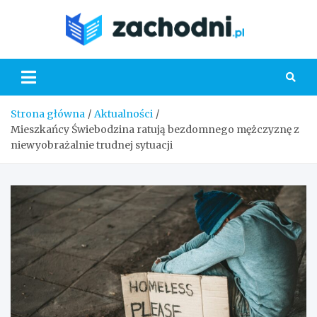
Skip
to
Zacho
content
Strona główna
Aktualności
Mieszkańcy Świebodzina ratują bezdomnego mężczyznę z
niewyobrażalnie trudnej sytuacji