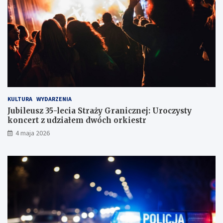
w
z
d
r
ó
g
KULTURA
WYDARZENIA
Jubileusz 35-lecia Straży Granicznej: Uroczysty
koncert z udziałem dwóch orkiestr
4 maja 2026