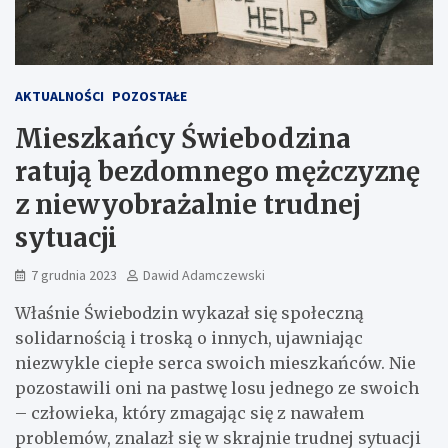
AKTUALNOŚCI
POZOSTAŁE
Mieszkańcy Świebodzina
ratują bezdomnego mężczyznę
z niewyobrażalnie trudnej
sytuacji
7 grudnia 2023
Dawid Adamczewski
Właśnie Świebodzin wykazał się społeczną
solidarnością i troską o innych, ujawniając
niezwykle ciepłe serca swoich mieszkańców. Nie
pozostawili oni na pastwę losu jednego ze swoich
– człowieka, który zmagając się z nawałem
problemów, znalazł się w skrajnie trudnej sytuacji