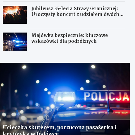
Jubileusz 35-lecia Straży Granicznej:
Uroczysty koncert z udziałem dwóch
orkiestr
Majówka bezpiecznie: kluczowe
wskazówki dla podróżnych
Ucieczka skuterem, porzucona pasażerka i
kryjówka w lodówce