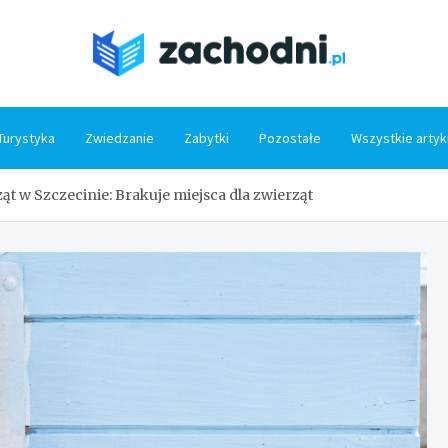
Zacho
Turystyka
Zwiedzanie
Zabytki
Pozostałe
Wszystkie artyk
ąt w Szczecinie: Brakuje miejsca dla zwierząt