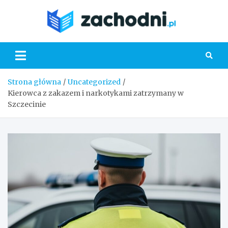
Skip
to
Zacho
content
Strona główna
Uncategorized
Kierowca z zakazem i narkotykami zatrzymany w
Szczecinie