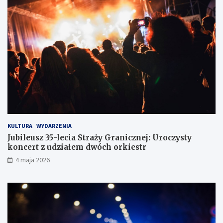
w
w
c
c
e
ó
w
z
d
r
ó
g
KULTURA
WYDARZENIA
Jubileusz 35-lecia Straży Granicznej: Uroczysty
koncert z udziałem dwóch orkiestr
4 maja 2026