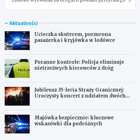
Zimowe wyzwania na drogach powiatu pyrzyckiego
Aktualności
Ucieczka skuterem, porzucona
pasażerka i kryjówka w lodówce
Poranne kontrole: Policja eliminuje
nietrzeźwych kierowców z dróg
Jubileusz 35-lecia Straży Granicznej:
Uroczysty koncert z udziałem dwóch
orkiestr
Majówka bezpiecznie: kluczowe
wskazówki dla podróżnych
U
P
c
o