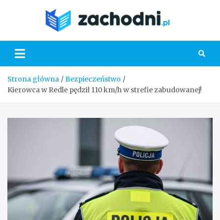
Skip
to
Zacho
content
Strona główna
Bezpieczeństwo
Kierowca w Redle pędził 110 km/h w strefie zabudowanej!