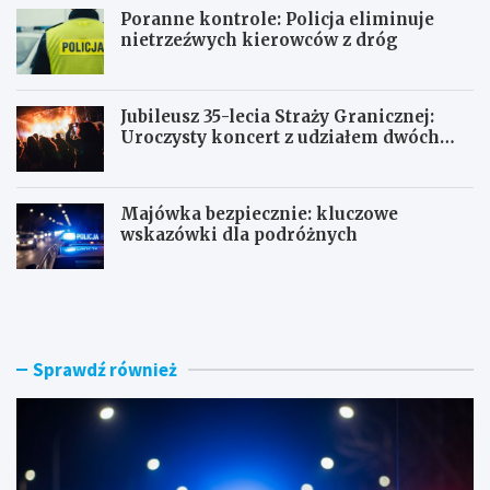
Poranne kontrole: Policja eliminuje
nietrzeźwych kierowców z dróg
Jubileusz 35-lecia Straży Granicznej:
Uroczysty koncert z udziałem dwóch
orkiestr
Majówka bezpiecznie: kluczowe
wskazówki dla podróżnych
U
P
c
o
i
r
e
a
c
n
Sprawdź również
z
n
k
e
a
k
s
o
k
n
u
t