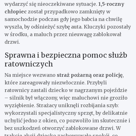
wydarzyć się nieoczekiwane sytuacje.
1,5-roczny
chłopiec
został przypadkowo zamknięty w
samochodzie podczas gdy jego babcia na chwilę
wyszła, by odśnieżyć szybę auta. Kluczyki pozostały
w środku, a maluch przez nieuwagę zablokował
drzwi.
Sprawna i bezpieczna pomoc służb
ratowniczych
Na miejsce wezwano
straż pożarną oraz policję
,
które zareagowały niezwłocznie. Przybyli
ratownicy zastali dziecko w nagrzanym pojeździe
– silnik był włączony, więc maluchowi nie groziło
wyziębienie. Strażacy uniknęli rozbijania szyb:
wykorzystali specjalistyczny sprzęt, by delikatnie
uchylić jedno z okien, co pozwoliło im skutecznie i
bez uszkodzeń otworzyć zablokowane drzwi. W
trakcie akcji dziecko zachowywało spokój, co