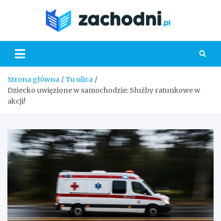
Skip
to
Zacho
content
Strona główna
Tu ulica
Dziecko uwięzione w samochodzie: Służby ratunkowe w
akcji!