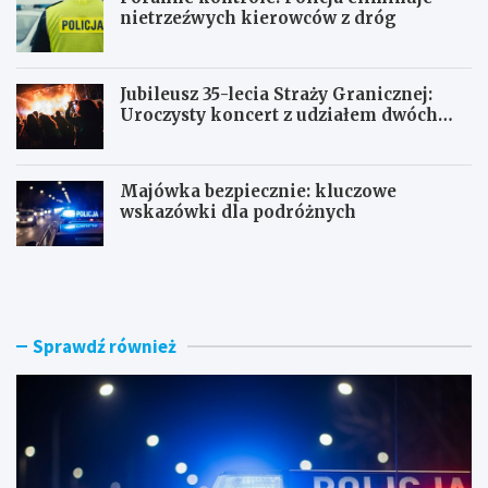
nietrzeźwych kierowców z dróg
Jubileusz 35-lecia Straży Granicznej:
Uroczysty koncert z udziałem dwóch
orkiestr
Majówka bezpiecznie: kluczowe
wskazówki dla podróżnych
U
P
c
o
i
r
e
a
c
n
Sprawdź również
z
n
k
e
a
k
s
o
k
n
u
t
t
r