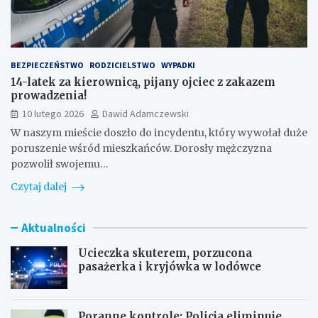
BEZPIECZEŃSTWO
RODZICIELSTWO
WYPADKI
14-latek za kierownicą, pijany ojciec z zakazem
prowadzenia!
10 lutego 2026
Dawid Adamczewski
W naszym mieście doszło do incydentu, który wywołał duże
poruszenie wśród mieszkańców. Dorosły mężczyzna
pozwolił swojemu…
Czytaj dalej
Aktualności
Ucieczka skuterem, porzucona
pasażerka i kryjówka w lodówce
Poranne kontrole: Policja eliminuje