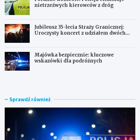
nietrzeźwych kierowców z dróg
Jubileusz 35-lecia Straży Granicznej:
Uroczysty koncert z udziałem dwóch
orkiestr
Majówka bezpiecznie: kluczowe
wskazówki dla podróżnych
U
P
c
o
i
r
e
a
c
n
Sprawdź również
z
n
k
e
a
k
s
o
k
n
u
t
t
r