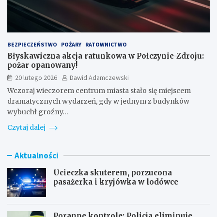
BEZPIECZEŃSTWO
POŻARY
RATOWNICTWO
Błyskawiczna akcja ratunkowa w Połczynie-Zdroju:
pożar opanowany!
20 lutego 2026
Dawid Adamczewski
Wczoraj wieczorem centrum miasta stało się miejscem
dramatycznych wydarzeń, gdy w jednym z budynków
wybuchł groźny…
Czytaj dalej
Aktualności
Ucieczka skuterem, porzucona
pasażerka i kryjówka w lodówce
Poranne kontrole: Policja eliminuje