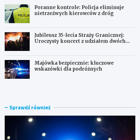
Poranne kontrole: Policja eliminuje
nietrzeźwych kierowców z dróg
Jubileusz 35-lecia Straży Granicznej:
Uroczysty koncert z udziałem dwóch
orkiestr
Majówka bezpiecznie: kluczowe
wskazówki dla podróżnych
U
P
c
o
i
r
e
a
c
n
Sprawdź również
z
n
k
e
a
k
s
o
k
n
u
t