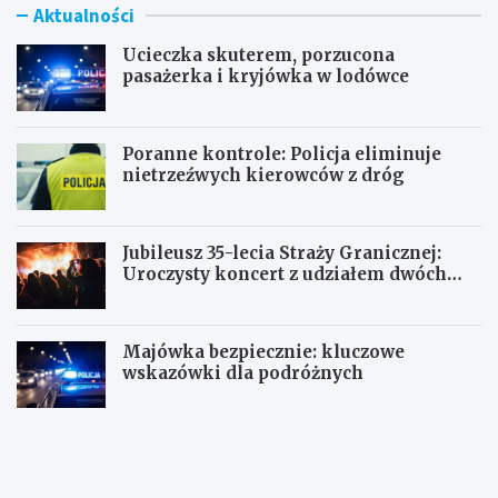
Aktualności
Ucieczka skuterem, porzucona
pasażerka i kryjówka w lodówce
Poranne kontrole: Policja eliminuje
nietrzeźwych kierowców z dróg
Jubileusz 35-lecia Straży Granicznej:
Uroczysty koncert z udziałem dwóch
orkiestr
Majówka bezpiecznie: kluczowe
wskazówki dla podróżnych
U
P
c
o
i
r
e
a
c
n