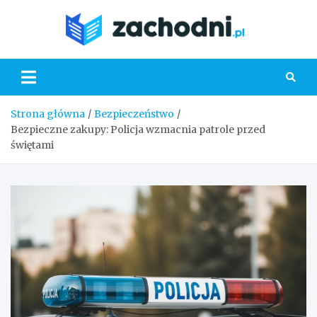
Skip
to
Zacho
content
Strona główna
Bezpieczeństwo
Bezpieczne zakupy: Policja wzmacnia patrole przed
świętami