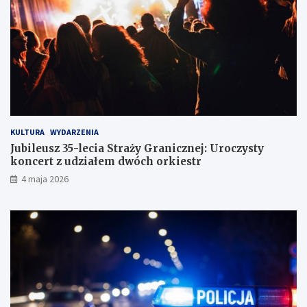
w
z
d
r
ó
g
KULTURA
WYDARZENIA
Jubileusz 35-lecia Straży Granicznej: Uroczysty
koncert z udziałem dwóch orkiestr
4 maja 2026