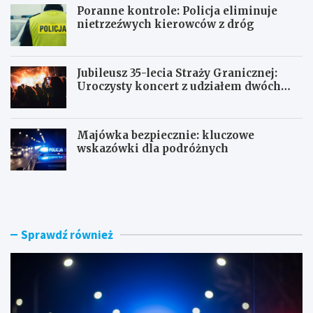
Poranne kontrole: Policja eliminuje
nietrzeźwych kierowców z dróg
Jubileusz 35-lecia Straży Granicznej:
Uroczysty koncert z udziałem dwóch
orkiestr
Majówka bezpiecznie: kluczowe
wskazówki dla podróżnych
U
P
c
o
i
r
e
a
c
n
Sprawdź również
z
n
k
e
a
k
s
o
k
n
u
t