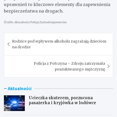
uprawnień to kluczowe elementy dla zapewnienia
bezpieczeństwa na drogach.
Źródło: Aktualności Policja Zachodniopomorska
Nawigacja
Rodzice pod wpływem alkoholu zagrażają dzieciom
wpisu
na drodze
Policja z Połczyna – Zdroju zatrzymała
poszukiwanego mężczyznę
Aktualności
Ucieczka skuterem, porzucona
pasażerka i kryjówka w lodówce