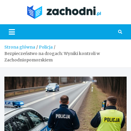
Skip
to
Zacho
content
Strona główna
Policja
Bezpieczeństwo na drogach: Wyniki kontroli w
Zachodniopomorskiem