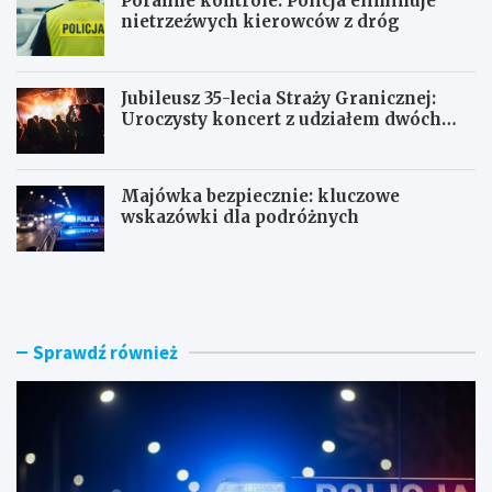
Poranne kontrole: Policja eliminuje
nietrzeźwych kierowców z dróg
Jubileusz 35-lecia Straży Granicznej:
Uroczysty koncert z udziałem dwóch
orkiestr
Majówka bezpiecznie: kluczowe
wskazówki dla podróżnych
U
P
c
o
i
r
e
a
c
n
Sprawdź również
z
n
k
e
a
k
s
o
k
n
u
t
t
r