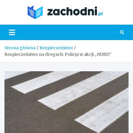
Skip
to
Zacho
content
Strona główna
Bezpieczeństwo
Bezpieczeństwo na drogach: Policja w akcji „NURD”