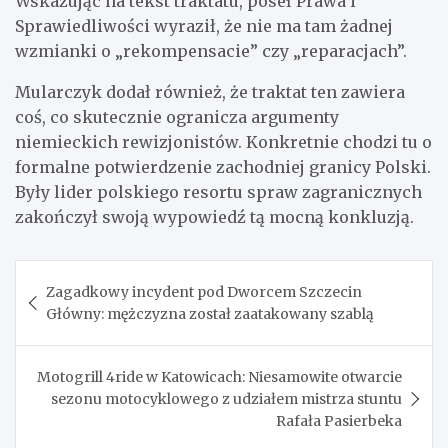
Wskazując na tekst traktatu, poseł Prawa i
Sprawiedliwości wyraził, że nie ma tam żadnej
wzmianki o „rekompensacie” czy „reparacjach”.
Mularczyk dodał również, że traktat ten zawiera
coś, co skutecznie ogranicza argumenty
niemieckich rewizjonistów. Konkretnie chodzi tu o
formalne potwierdzenie zachodniej granicy Polski.
Były lider polskiego resortu spraw zagranicznych
zakończył swoją wypowiedź tą mocną konkluzją.
Nawigacja
Zagadkowy incydent pod Dworcem Szczecin
wpisu
Główny: mężczyzna został zaatakowany szablą
Motogrill 4ride w Katowicach: Niesamowite otwarcie
sezonu motocyklowego z udziałem mistrza stuntu
Rafała Pasierbeka