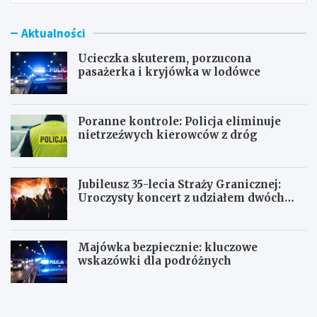
Aktualności
Ucieczka skuterem, porzucona
pasażerka i kryjówka w lodówce
Poranne kontrole: Policja eliminuje
nietrzeźwych kierowców z dróg
Jubileusz 35-lecia Straży Granicznej:
Uroczysty koncert z udziałem dwóch
orkiestr
Majówka bezpiecznie: kluczowe
wskazówki dla podróżnych
U
P
c
o
i
r