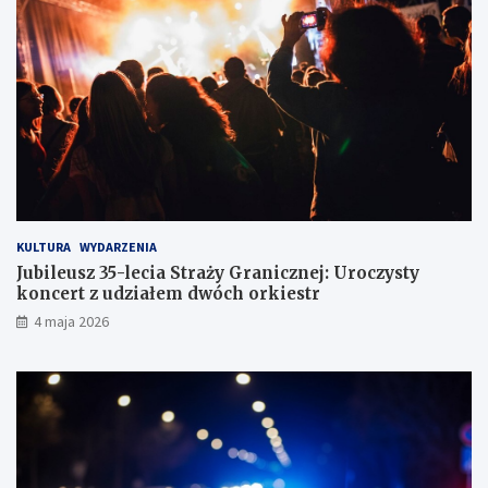
c
c
e
ó
w
z
d
r
ó
g
KULTURA
WYDARZENIA
Jubileusz 35-lecia Straży Granicznej: Uroczysty
koncert z udziałem dwóch orkiestr
4 maja 2026