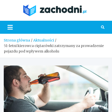
Skip
to
Zacho
content
Strona główna
Aktualności
51-letni kierowca ciężarówki zatrzymany za prowadzenie
pojazdu pod wpływem alkoholu