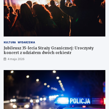
z
d
r
ó
g
KULTURA
WYDARZENIA
Jubileusz 35-lecia Straży Granicznej: Uroczysty
koncert z udziałem dwóch orkiestr
4 maja 2026