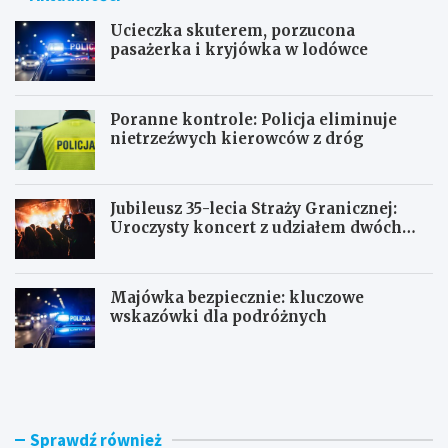
Ucieczka skuterem, porzucona
pasażerka i kryjówka w lodówce
Poranne kontrole: Policja eliminuje
nietrzeźwych kierowców z dróg
Jubileusz 35-lecia Straży Granicznej:
Uroczysty koncert z udziałem dwóch
orkiestr
Majówka bezpiecznie: kluczowe
wskazówki dla podróżnych
U
P
c
o
i
r
e
a
c
n
Sprawdź również
z
n