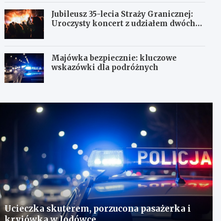
Jubileusz 35-lecia Straży Granicznej:
Uroczysty koncert z udziałem dwóch
orkiestr
Majówka bezpiecznie: kluczowe
wskazówki dla podróżnych
Ucieczka skuterem, porzucona pasażerka i
kryjówka w lodówce