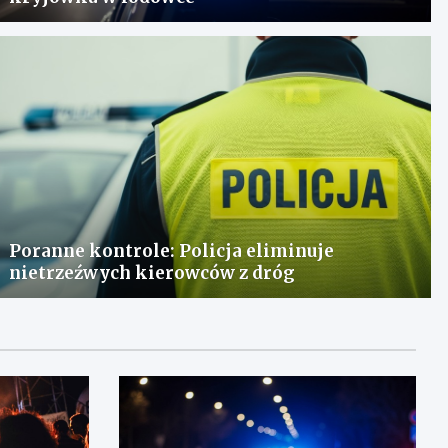
Poranne kontrole: Policja eliminuje
nietrzeźwych kierowców z dróg