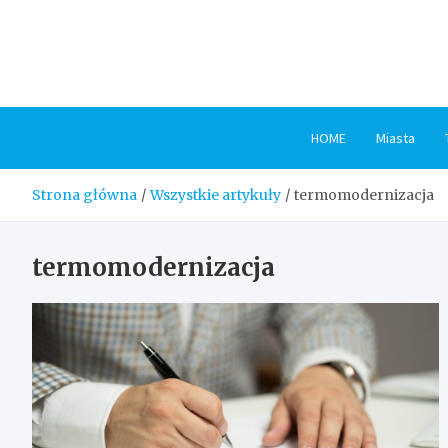
Skip
to
content
HOME
Miasta
Strona główna
Wszystkie artykuły
termomodernizacja
termomodernizacja