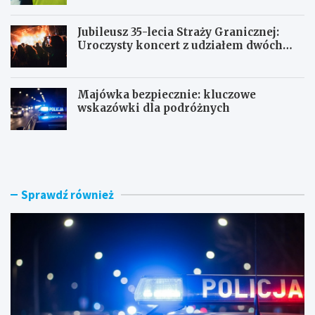
Jubileusz 35-lecia Straży Granicznej:
Uroczysty koncert z udziałem dwóch
orkiestr
Majówka bezpiecznie: kluczowe
wskazówki dla podróżnych
U
P
c
o
i
r
e
a
c
n
Sprawdź również
z
n
k
e
a
k
s
o
k
n
u
t
t
r
e
o
r
l