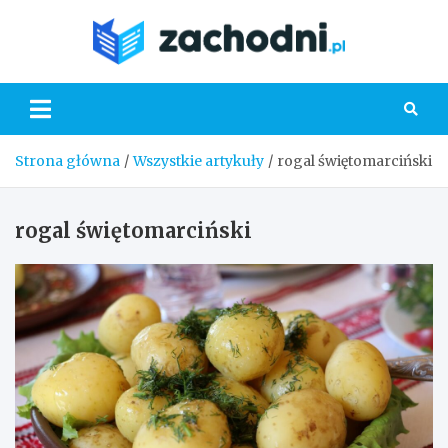
Skip
to
Zacho
content
Strona główna
Wszystkie artykuły
rogal świętomarciński
rogal świętomarciński