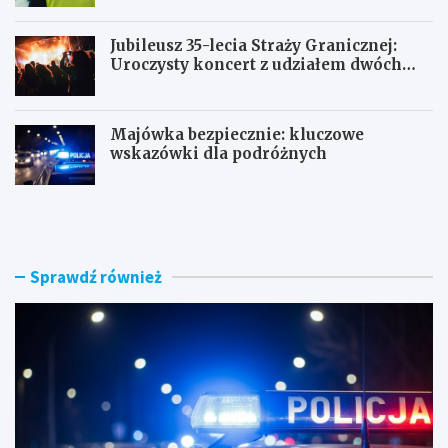
Jubileusz 35-lecia Straży Granicznej:
Uroczysty koncert z udziałem dwóch
orkiestr
Majówka bezpiecznie: kluczowe
wskazówki dla podróżnych
U
P
c
o
i
r
e
a
c
n
Sprawdź również
z
n
k
e
a
k
s
o
k
n
u
t
t
r
e
o
r
l